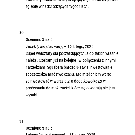
zgłębię w nadchodzących tygodniach.
Oceniono
5
na 5
Jacek
(zweryfikowany)
–
15 lutego, 2025
Super warsztaty dla poczatkujących, a do takich właśnie
należę. Czekam już na kolejne. W połączeniu z innymi
narzędziami Squabera bardzo ułatwia inwestowanie i
zaoszczędza mnóstwo czasu. Moim zdaniem warto
zainwestować w warsztaty, a dodatkowo koszt w
porównaniu do możliwości, które się otwierają nie jest
wysoki.
Oceniono
5
na 5
Łukasz
(zweryfikowany)
–
15 lutego, 2025