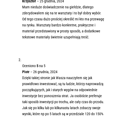
Krzysztof
–
25 grudnia, 2024
Mam nieduże doświadczenie na giełdzie, dlatego
zdecydowałem się na te warsztaty i to był dobry wybór.
Od tego czasu dużo prościej określić mi kto ma przewagę
na rynku. Warsztaty bardzo konkretne, praktyczne i
materiał przedstawiony w prosty sposób, a dodatkowe
tekstowe materiały świetnie uzupełniają treść.
Oceniono
5
na 5
Piotr
–
26 grudnia, 2024
Dzięki takiej stronie jak Wasza nauczyłem się jak
prawidłowo inwestować, są tu ludzie, którzy naprowadzą
początkujących, jak i starych wygów na odpowiednie
inwestycje bez ponoszenia strat. Ja osobiście preferuje
taki sposób inwestycji po trochu, ale cały czas do przodu.
Jak się po kilku lub po kilkunastu latach zobaczy swoje
wyniki, które np po 5 latach są w przedziale 120 do 150%