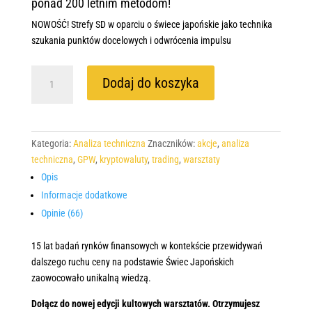
ponad 200 letnim metodom!
NOWOŚĆ! Strefy SD w oparciu o świece japońskie jako technika
szukania punktów docelowych i odwrócenia impulsu
ilość
Dodaj do koszyka
Świece
Japońskie
w
praktyce
Kategoria:
Analiza techniczna
Znaczników:
akcje
,
analiza
na
techniczna
,
GPW
,
kryptowaluty
,
trading
,
warsztaty
GPW
Opis
Informacje dodatkowe
Opinie (66)
15 lat badań rynków finansowych w kontekście przewidywań
dalszego ruchu ceny na podstawie Świec Japońskich
zaowocowało unikalną wiedzą.
Dołącz do nowej edycji kultowych warsztatów. Otrzymujesz