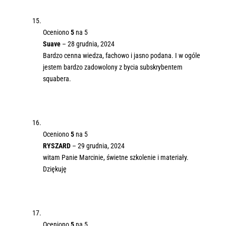
Oceniono
5
na 5
Suave
–
28 grudnia, 2024
Bardzo cenna wiedza, fachowo i jasno podana. I w ogóle
jestem bardzo zadowolony z bycia subskrybentem
squabera.
Oceniono
5
na 5
RYSZARD
–
29 grudnia, 2024
witam Panie Marcinie, świetne szkolenie i materiały.
Dziękuję
Oceniono
5
na 5