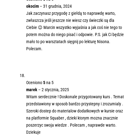
okocim
–
31 grudnia, 2024
Jak zaczynasz przygodę z giełdą to naprawdę warto,
zwłaszcza jeśli jeszcze nie wiesz czy świeczki są dla
Ciebie 😉 Marcin wszystko wyjaśnia a jak coś nie tego to
potem można do niego pisać i odpowie. P.S. jak Ci będzie
mało to po warsztatach sięgnij po lekturę Nisona.
Polecam.
Oceniono
5
na 5
marek
–
2 stycznia, 2025
Witam serdecznie ! Doskonale przygotowany kurs . Temat
przedstawiony w sposob bardzo przystepny i zrozumialy .
Szeroki dostep do materialow dodatkowych w kursie oraz
na platformie Squaber , dzieki ktorym mozna znacznie
poszerzyc swoja wiedze . Polecam , naprawde warto.
Dziekuje