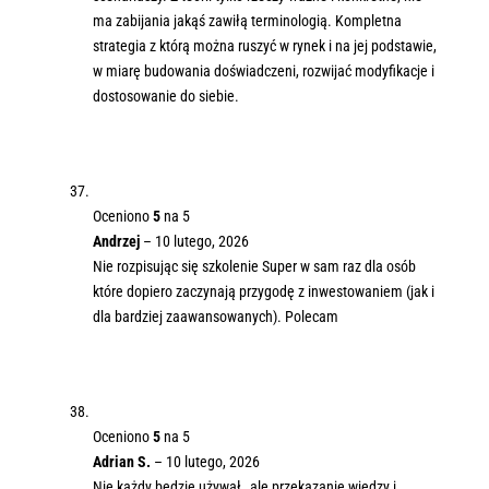
ma zabijania jakąś zawiłą terminologią. Kompletna
strategia z którą można ruszyć w rynek i na jej podstawie,
w miarę budowania doświadczeni, rozwijać modyfikacje i
dostosowanie do siebie.
Oceniono
5
na 5
Andrzej
–
10 lutego, 2026
Nie rozpisując się szkolenie Super w sam raz dla osób
które dopiero zaczynają przygodę z inwestowaniem (jak i
dla bardziej zaawansowanych). Polecam
Oceniono
5
na 5
Adrian S.
–
10 lutego, 2026
Nie każdy będzie używał…ale przekazanie wiedzy i