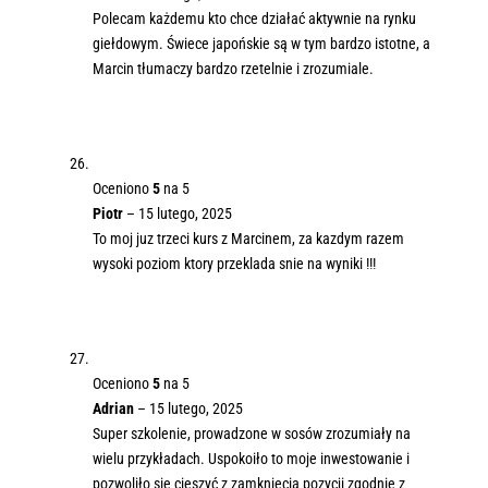
Polecam każdemu kto chce działać aktywnie na rynku
giełdowym. Świece japońskie są w tym bardzo istotne, a
Marcin tłumaczy bardzo rzetelnie i zrozumiale.
Oceniono
5
na 5
Piotr
–
15 lutego, 2025
To moj juz trzeci kurs z Marcinem, za kazdym razem
wysoki poziom ktory przeklada snie na wyniki !!!
Oceniono
5
na 5
Adrian
–
15 lutego, 2025
Super szkolenie, prowadzone w sosów zrozumiały na
wielu przykładach. Uspokoiło to moje inwestowanie i
pozwoliło się cieszyć z zamknięcia pozycji zgodnie z