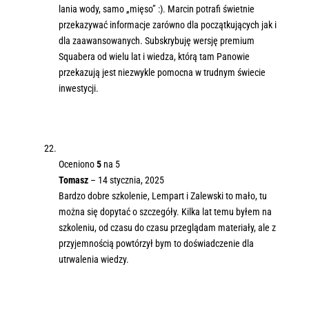
lania wody, samo „mięso” :). Marcin potrafi świetnie
przekazywać informacje zarówno dla początkujących jak i
dla zaawansowanych. Subskrybuję wersję premium
Squabera od wielu lat i wiedza, którą tam Panowie
przekazują jest niezwykle pomocna w trudnym świecie
inwestycji.
Oceniono
5
na 5
Tomasz
–
14 stycznia, 2025
Bardzo dobre szkolenie, Lempart i Zalewski to mało, tu
można się dopytać o szczegóły. Kilka lat temu byłem na
szkoleniu, od czasu do czasu przeglądam materiały, ale z
przyjemnością powtórzył bym to doświadczenie dla
utrwalenia wiedzy.