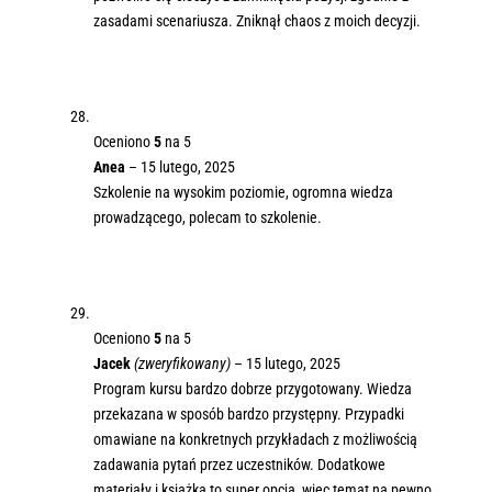
zasadami scenariusza. Zniknął chaos z moich decyzji.
Oceniono
5
na 5
Anea
–
15 lutego, 2025
Szkolenie na wysokim poziomie, ogromna wiedza
prowadzącego, polecam to szkolenie.
Oceniono
5
na 5
Jacek
(zweryfikowany)
–
15 lutego, 2025
Program kursu bardzo dobrze przygotowany. Wiedza
przekazana w sposób bardzo przystępny. Przypadki
omawiane na konkretnych przykładach z możliwością
zadawania pytań przez uczestników. Dodatkowe
materiały i książka to super opcja, więc temat na pewno